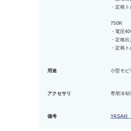
・定格トル
750R
・電圧40
・定格出力
・定格トル
用途
小型モビ
アクセサリ
専用冷却
備考
YASA