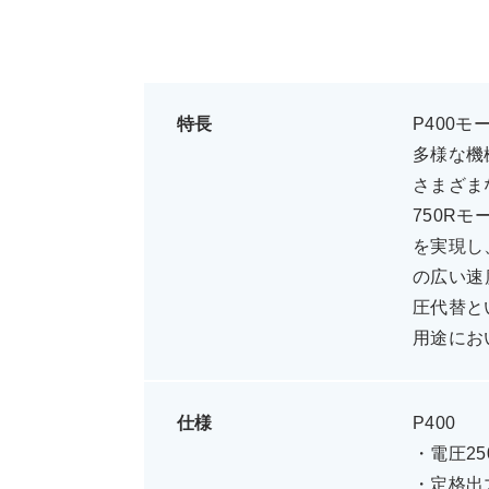
特長
P400
多様な機
さまざま
750R
を実現し、
の広い速
圧代替と
用途にお
仕様
P400
・電圧250
・定格出力