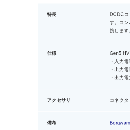
特長
DCDC
す。コン
携します
仕様
Gen5 H
・入力電圧
・出力電圧
・出力電力
アクセサリ
コネクタ
備考
Borgw