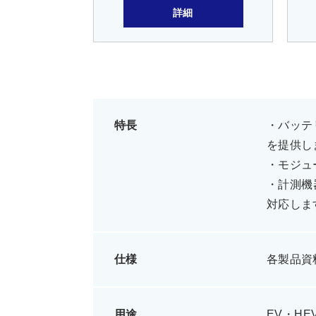
詳細
特長
・バッテ
を提供し
・モジュ
・計測機
対応しま
仕様
各製品資
用途
EV・H